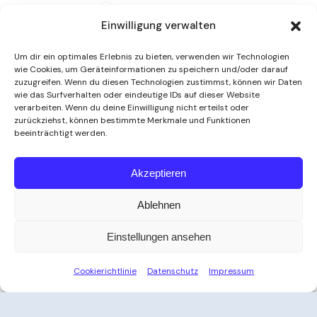
Einwilligung verwalten
Um dir ein optimales Erlebnis zu bieten, verwenden wir Technologien
wie Cookies, um Geräteinformationen zu speichern und/oder darauf
zuzugreifen. Wenn du diesen Technologien zustimmst, können wir Daten
wie das Surfverhalten oder eindeutige IDs auf dieser Website
verarbeiten. Wenn du deine Einwilligung nicht erteilst oder
zurückziehst, können bestimmte Merkmale und Funktionen
beeinträchtigt werden.
Weitere Informationen
Akzeptieren
Ablehnen
Öffnungszeiten
Einstellungen ansehen
Zeit für Ihre Auszeit
Cookierichtlinie
Datenschutz
Impressum
Ob nach der Arbeit, am Wochenende oder an
Feiertagen – das Thayatal Vitalbad bietet