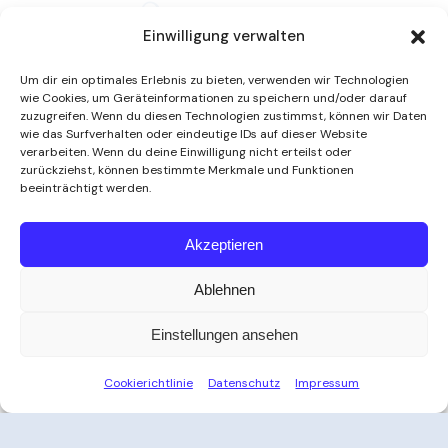
Einwilligung verwalten
Um dir ein optimales Erlebnis zu bieten, verwenden wir Technologien
wie Cookies, um Geräteinformationen zu speichern und/oder darauf
zuzugreifen. Wenn du diesen Technologien zustimmst, können wir Daten
wie das Surfverhalten oder eindeutige IDs auf dieser Website
verarbeiten. Wenn du deine Einwilligung nicht erteilst oder
zurückziehst, können bestimmte Merkmale und Funktionen
beeinträchtigt werden.
Weitere Informationen
Akzeptieren
Ablehnen
Öffnungszeiten
Einstellungen ansehen
Zeit für Ihre Auszeit
Cookierichtlinie
Datenschutz
Impressum
Ob nach der Arbeit, am Wochenende oder an
Feiertagen – das Thayatal Vitalbad bietet