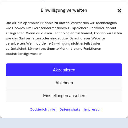
Einwilligung verwalten
Um dir ein optimales Erlebnis zu bieten, verwenden wir Technologien
wie Cookies, um Geräteinformationen zu speichern und/oder darauf
zuzugreifen. Wenn du diesen Technologien zustimmst, können wir Daten
wie das Surfverhalten oder eindeutige IDs auf dieser Website
verarbeiten. Wenn du deine Einwilligung nicht erteilst oder
zurückziehst, können bestimmte Merkmale und Funktionen
beeinträchtigt werden.
Weitere Informationen
Akzeptieren
Ablehnen
Öffnungszeiten
Einstellungen ansehen
Zeit für Ihre Auszeit
Cookierichtlinie
Datenschutz
Impressum
Ob nach der Arbeit, am Wochenende oder an
Feiertagen – das Thayatal Vitalbad bietet