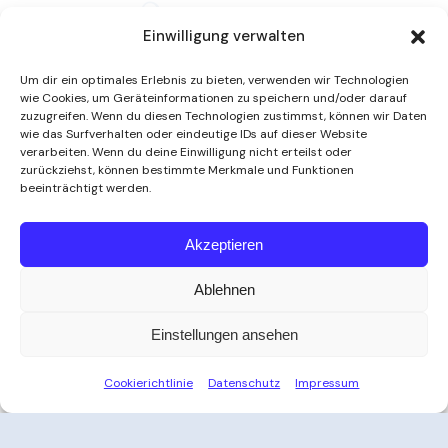
Einwilligung verwalten
Um dir ein optimales Erlebnis zu bieten, verwenden wir Technologien
wie Cookies, um Geräteinformationen zu speichern und/oder darauf
zuzugreifen. Wenn du diesen Technologien zustimmst, können wir Daten
wie das Surfverhalten oder eindeutige IDs auf dieser Website
verarbeiten. Wenn du deine Einwilligung nicht erteilst oder
zurückziehst, können bestimmte Merkmale und Funktionen
beeinträchtigt werden.
Weitere Informationen
Akzeptieren
Ablehnen
Öffnungszeiten
Einstellungen ansehen
Zeit für Ihre Auszeit
Cookierichtlinie
Datenschutz
Impressum
Ob nach der Arbeit, am Wochenende oder an
Feiertagen – das Thayatal Vitalbad bietet