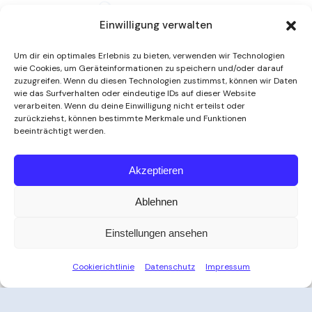
Einwilligung verwalten
Um dir ein optimales Erlebnis zu bieten, verwenden wir Technologien
wie Cookies, um Geräteinformationen zu speichern und/oder darauf
zuzugreifen. Wenn du diesen Technologien zustimmst, können wir Daten
wie das Surfverhalten oder eindeutige IDs auf dieser Website
verarbeiten. Wenn du deine Einwilligung nicht erteilst oder
zurückziehst, können bestimmte Merkmale und Funktionen
beeinträchtigt werden.
Weitere Informationen
Akzeptieren
Ablehnen
Öffnungszeiten
Einstellungen ansehen
Zeit für Ihre Auszeit
Cookierichtlinie
Datenschutz
Impressum
Ob nach der Arbeit, am Wochenende oder an
Feiertagen – das Thayatal Vitalbad bietet