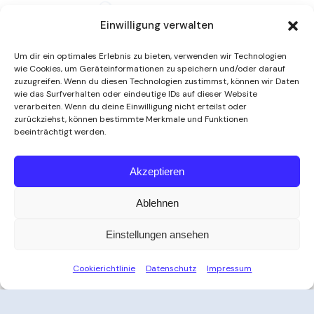
Einwilligung verwalten
Um dir ein optimales Erlebnis zu bieten, verwenden wir Technologien
wie Cookies, um Geräteinformationen zu speichern und/oder darauf
zuzugreifen. Wenn du diesen Technologien zustimmst, können wir Daten
wie das Surfverhalten oder eindeutige IDs auf dieser Website
verarbeiten. Wenn du deine Einwilligung nicht erteilst oder
zurückziehst, können bestimmte Merkmale und Funktionen
beeinträchtigt werden.
Weitere Informationen
Akzeptieren
Ablehnen
Öffnungszeiten
Einstellungen ansehen
Zeit für Ihre Auszeit
Cookierichtlinie
Datenschutz
Impressum
Ob nach der Arbeit, am Wochenende oder an
Feiertagen – das Thayatal Vitalbad bietet