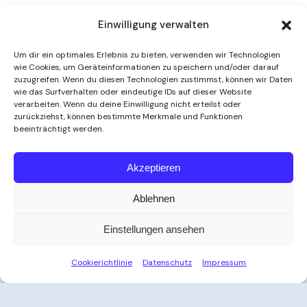
Einwilligung verwalten
Um dir ein optimales Erlebnis zu bieten, verwenden wir Technologien
wie Cookies, um Geräteinformationen zu speichern und/oder darauf
zuzugreifen. Wenn du diesen Technologien zustimmst, können wir Daten
wie das Surfverhalten oder eindeutige IDs auf dieser Website
verarbeiten. Wenn du deine Einwilligung nicht erteilst oder
zurückziehst, können bestimmte Merkmale und Funktionen
beeinträchtigt werden.
Weitere Informationen
Akzeptieren
Ablehnen
Öffnungszeiten
Einstellungen ansehen
Zeit für Ihre Auszeit
Cookierichtlinie
Datenschutz
Impressum
Ob nach der Arbeit, am Wochenende oder an
Feiertagen – das Thayatal Vitalbad bietet