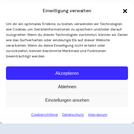
Einwilligung verwalten
Um dir ein optimales Erlebnis zu bieten, verwenden wir Technologien
wie Cookies, um Geräteinformationen zu speichern und/oder darauf
zuzugreifen. Wenn du diesen Technologien zustimmst, können wir Daten
wie das Surfverhalten oder eindeutige IDs auf dieser Website
verarbeiten. Wenn du deine Einwilligung nicht erteilst oder
zurückziehst, können bestimmte Merkmale und Funktionen
beeinträchtigt werden.
Weitere Informationen
Akzeptieren
Ablehnen
Öffnungszeiten
Einstellungen ansehen
Zeit für Ihre Auszeit
Cookierichtlinie
Datenschutz
Impressum
Ob nach der Arbeit, am Wochenende oder an
Feiertagen – das Thayatal Vitalbad bietet