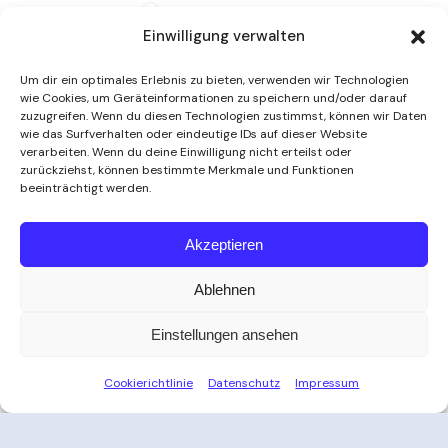
Einwilligung verwalten
Um dir ein optimales Erlebnis zu bieten, verwenden wir Technologien
wie Cookies, um Geräteinformationen zu speichern und/oder darauf
zuzugreifen. Wenn du diesen Technologien zustimmst, können wir Daten
wie das Surfverhalten oder eindeutige IDs auf dieser Website
verarbeiten. Wenn du deine Einwilligung nicht erteilst oder
zurückziehst, können bestimmte Merkmale und Funktionen
beeinträchtigt werden.
Weitere Informationen
Akzeptieren
Ablehnen
Öffnungszeiten
Einstellungen ansehen
Zeit für Ihre Auszeit
Cookierichtlinie
Datenschutz
Impressum
Ob nach der Arbeit, am Wochenende oder an
Feiertagen – das Thayatal Vitalbad bietet