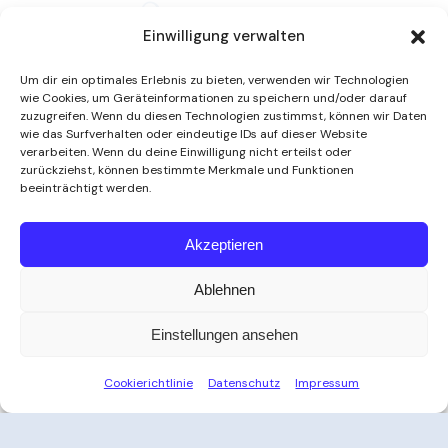
Einwilligung verwalten
Um dir ein optimales Erlebnis zu bieten, verwenden wir Technologien
wie Cookies, um Geräteinformationen zu speichern und/oder darauf
zuzugreifen. Wenn du diesen Technologien zustimmst, können wir Daten
wie das Surfverhalten oder eindeutige IDs auf dieser Website
verarbeiten. Wenn du deine Einwilligung nicht erteilst oder
zurückziehst, können bestimmte Merkmale und Funktionen
beeinträchtigt werden.
Weitere Informationen
Akzeptieren
Ablehnen
Öffnungszeiten
Einstellungen ansehen
Zeit für Ihre Auszeit
Cookierichtlinie
Datenschutz
Impressum
Ob nach der Arbeit, am Wochenende oder an
Feiertagen – das Thayatal Vitalbad bietet