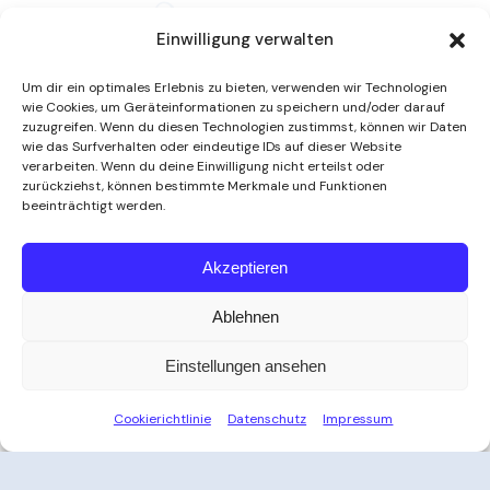
Einwilligung verwalten
Um dir ein optimales Erlebnis zu bieten, verwenden wir Technologien
wie Cookies, um Geräteinformationen zu speichern und/oder darauf
zuzugreifen. Wenn du diesen Technologien zustimmst, können wir Daten
wie das Surfverhalten oder eindeutige IDs auf dieser Website
verarbeiten. Wenn du deine Einwilligung nicht erteilst oder
zurückziehst, können bestimmte Merkmale und Funktionen
beeinträchtigt werden.
Weitere Informationen
Akzeptieren
Ablehnen
Öffnungszeiten
Einstellungen ansehen
Zeit für Ihre Auszeit
Cookierichtlinie
Datenschutz
Impressum
Ob nach der Arbeit, am Wochenende oder an
Feiertagen – das Thayatal Vitalbad bietet